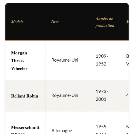
Années de
Modèle
Pays
Moto
production
Morgan
1909-
Bic
Three-
Royaume-Uni
1952
V, 
Wheeler
1973-
Reliant Robin
Royaume-Uni
4 c
2001
Messerschmitt
1955-
Mon
Allemagne