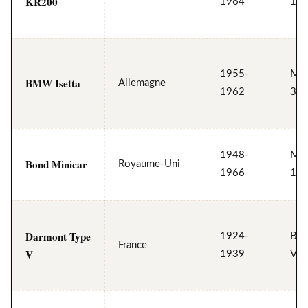
KR200
1964
191
1955-
Mon
BMW Isetta
Allemagne
1962
300
1948-
Mon
Bond Minicar
Royaume-Uni
1966
197
Darmont Type
1924-
Bic
France
V
1939
V, 