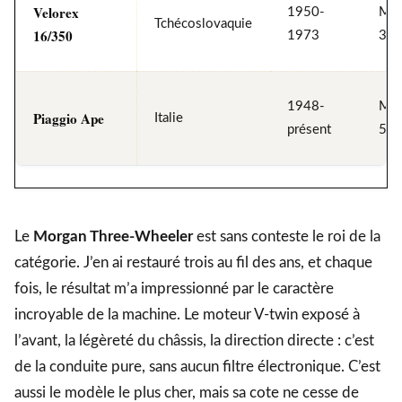
Velorex
1950-
Mon
Tchécoslovaquie
16/350
1973
350
1948-
Mon
Piaggio Ape
Italie
présent
50 
Le
Morgan Three-Wheeler
est sans conteste le roi de la
catégorie. J’en ai restauré trois au fil des ans, et chaque
fois, le résultat m’a impressionné par le caractère
incroyable de la machine. Le moteur V-twin exposé à
l’avant, la légèreté du châssis, la direction directe : c’est
de la conduite pure, sans aucun filtre électronique. C’est
aussi le modèle le plus cher, mais sa cote ne cesse de