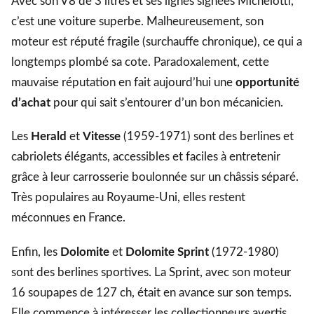
Avec son V8 de 3 litres et ses lignes signées Michelotti,
c’est une voiture superbe. Malheureusement, son
moteur est réputé fragile (surchauffe chronique), ce qui a
longtemps plombé sa cote. Paradoxalement, cette
mauvaise réputation en fait aujourd’hui une
opportunité
d’achat
pour qui sait s’entourer d’un bon mécanicien.
Les
Herald
et
Vitesse
(1959-1971) sont des berlines et
cabriolets élégants, accessibles et faciles à entretenir
grâce à leur carrosserie boulonnée sur un châssis séparé.
Très populaires au Royaume-Uni, elles restent
méconnues en France.
Enfin, les
Dolomite
et
Dolomite Sprint
(1972-1980)
sont des berlines sportives. La Sprint, avec son moteur
16 soupapes de 127 ch, était en avance sur son temps.
Elle commence à intéresser les collectionneurs avertis.