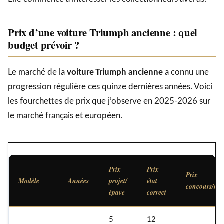
Prix d’une voiture Triumph ancienne : quel
budget prévoir ?
Le marché de la
voiture Triumph ancienne
a connu une
progression régulière ces quinze dernières années. Voici
les fourchettes de prix que j’observe en 2025-2026 sur
le marché français et européen.
Prix
Prix
Prix
Modèle
Années
projet/
état
concours/res
épave
correct
5
12