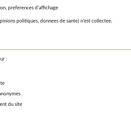
sion, preferences d’affichage
inions politiques, donnees de sante) n’est collectee.
ur :
ite
n anonymes
ent du site