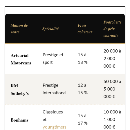
Fourchette
Maison de
Frais
Spécialité
de prix
vente
acheteur
courante
20 000 à
Artcurial
Prestige et
15 à
2 000
Motorcars
sport
18 %
000 €
50 000 à
RM
Prestige
12 à
5 000
Sotheby’s
international
15 %
000 €
Classiques
10 000 à
15 à
Bonhams
et
1 000
17 %
youngtimers
000 €