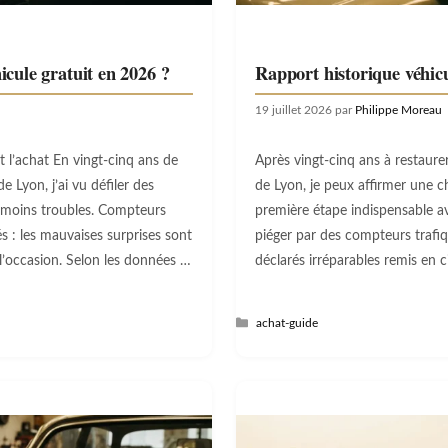
cule gratuit en 2026 ?
Rapport historique véhicu
19 juillet 2026
par
Philippe Moreau
nt l’achat En vingt-cinq ans de
Après vingt-cinq ans à restaure
 Lyon, j’ai vu défiler des
de Lyon, je peux affirmer une ch
u moins troubles. Compteurs
première étape indispensable ava
és : les mauvaises surprises sont
piéger par des compteurs trafiq
’occasion. Selon les données …
déclarés irréparables remis en 
Catégories
achat-guide