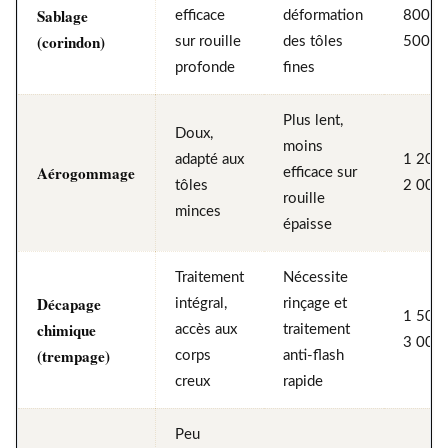
Sablage
efficace
déformation
800 à 
(corindon)
sur rouille
des tôles
500 €
profonde
fines
Plus lent,
Doux,
moins
adapté aux
1 200 
Aérogommage
efficace sur
tôles
2 000
rouille
minces
épaisse
Traitement
Nécessite
Décapage
intégral,
rinçage et
1 500 
chimique
accès aux
traitement
3 000
(trempage)
corps
anti-flash
creux
rapide
Peu