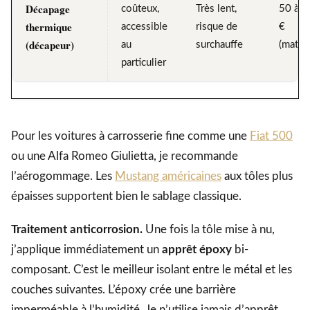
Décapage
coûteux,
Très lent,
50 à 
thermique
accessible
risque de
€
(décapeur)
au
surchauffe
(matéri
particulier
Pour les voitures à carrosserie fine comme une
Fiat 500
ou une Alfa Romeo Giulietta, je recommande
l’aérogommage. Les
Mustang américaines
aux tôles plus
épaisses supportent bien le sablage classique.
Traitement anticorrosion.
Une fois la tôle mise à nu,
j’applique immédiatement un
apprêt époxy
bi-
composant. C’est le meilleur isolant entre le métal et les
couches suivantes. L’époxy crée une barrière
imperméable à l’humidité. Je n’utilise jamais d’apprêt