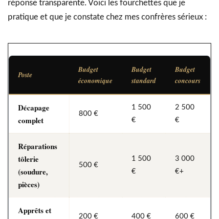
réponse transparente. Voici les fourchettes que je
pratique et que je constate chez mes confrères sérieux :
Budget
Budget
Budget
Poste
économique
standard
concours
Décapage
1 500
2 500
800 €
complet
€
€
Réparations
tôlerie
1 500
3 000
500 €
(soudure,
€
€+
pièces)
Apprêts et
200 €
400 €
600 €