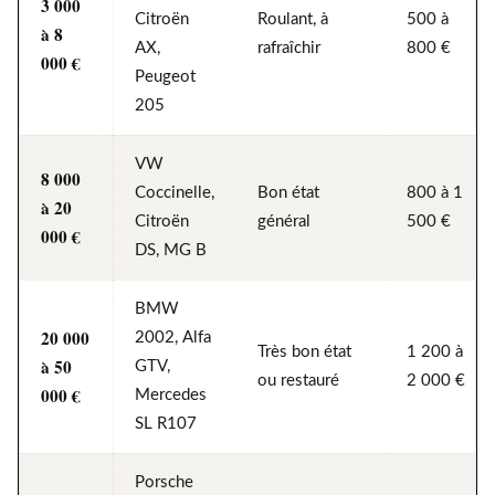
3 000
Citroën
Roulant, à
500 à
à 8
AX,
rafraîchir
800 €
000 €
Peugeot
205
VW
8 000
Coccinelle,
Bon état
800 à 1
à 20
Citroën
général
500 €
000 €
DS, MG B
BMW
20 000
2002, Alfa
Très bon état
1 200 à
à 50
GTV,
ou restauré
2 000 €
000 €
Mercedes
SL R107
Porsche