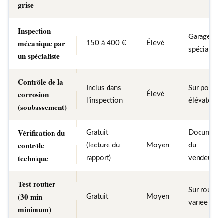
grise
Inspection
Garage
mécanique par
150 à 400 €
Élevé
spécialis
un spécialiste
Contrôle de la
Inclus dans
Sur pont
corrosion
Élevé
l’inspection
élévateu
(soubassement)
Vérification du
Gratuit
Documen
contrôle
(lecture du
Moyen
du
technique
rapport)
vendeur
Test routier
Sur route
(30 min
Gratuit
Moyen
variée
minimum)