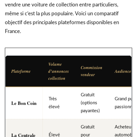
vendre une voiture de collection entre particuliers,
même si c’est la plus populaire. Voici un comparatif
objectif des principales plateformes disponibles en
France.
Volume
Commission
Plateforme
d’annonces
Audience cib
vendeur
collection
Gratuit
Très
Grand publi
Le Bon Coin
(options
élevé
passionné
payantes)
Gratuit
Acheteurs
La Centrale
Élevé
pour
automobil