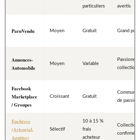
particuliers
avertis
ParuVendu
Moyen
Gratuit
Grand publ
Annonces-
Passionnés
Moyen
Variable
Automobile
collection
Facebook
Communau
Marketplace
Croissant
Gratuit
de passion
/ Groupes
Enchères
10 à 15 %
Collection
(Artcurial,
Sélectif
frais
confirmés
Aguttes)
acheteur