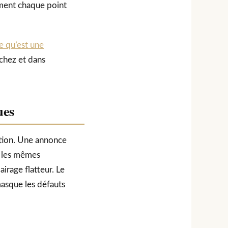
ement chaque point
e qu’est une
chez et dans
ues
ention. Une annonce
t les mêmes
irage flatteur. Le
masque les défauts