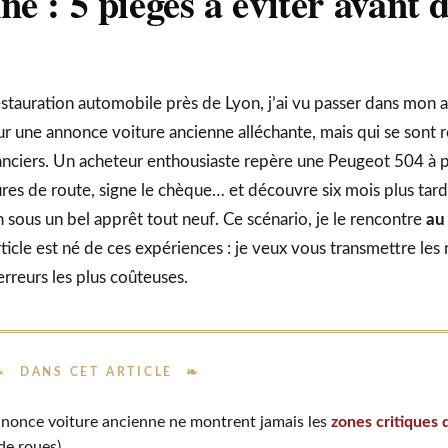
e : 5 pièges à éviter avant 
estauration automobile près de Lyon, j’ai vu passer dans mon a
ur une annonce voiture ancienne alléchante, mais qui se sont r
nanciers. Un acheteur enthousiaste repère une Peugeot 504 à p
ures de route, signe le chèque… et découvre six mois plus tard 
n sous un bel apprêt tout neuf. Ce scénario, je le rencontre
au
rticle est né de ces expériences : je veux vous transmettre les
erreurs les plus coûteuses.
DANS CET ARTICLE
nnonce voiture ancienne ne montrent jamais les
zones critiques 
de roues)