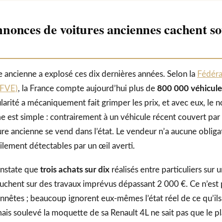
nnonces de voitures anciennes cachent s
e ancienne a explosé ces dix dernières années. Selon la
Fédéra
FFVE)
, la France compte aujourd’hui plus de
800 000 véhicule
ularité a mécaniquement fait grimper les prix, et avec eux, l
 est simple : contrairement à un véhicule récent couvert par
ure ancienne se vend dans l’état. Le vendeur n’a aucune obliga
cilement détectables par un œil averti.
onstate que
trois achats sur dix
réalisés entre particuliers sur
chent sur des travaux imprévus dépassant 2 000 €. Ce n’est 
nêtes ; beaucoup ignorent eux-mêmes l’état réel de ce qu’il
mais soulevé la moquette de sa Renault 4L ne sait pas que le p