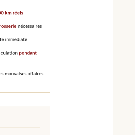
00 km réels
rosserie
nécessaires
rte immédiate
riculation
pendant
s mauvaises affaires