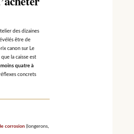
d’acheter
telier des dizaines
évélés être de
rix canon sur Le
que la caisse est
 moins quatre à
 réflexes concrets
de corrosion
(longerons,