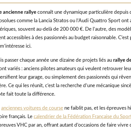
e ancienne rallye
connaît une dynamique particulière depuis 
absolues comme la Lancia Stratos ou l’Audi Quattro Sport ont 
hériques, souvent au-delà de 200 000 €. De l’autre, des modèl
tent accessibles à des passionnés au budget raisonnable. C’est
’intéresse ici.
ois passer chaque année une dizaine de projets liés au
rallye d
 sont variés : anciens pilotes amateurs qui veulent retrouver leu
versifient leur garage, ou simplement des passionnés qui rêve
re. Ce qui les réunit, c’est la recherche d’une mécanique sincè
te fait toute la différence.
s
anciennes voitures de course
ne faiblit pas, et les épreuves h
toire français. Le
calendrier de la Fédération Française du Spo
reuves VHC par an, offrant autant d’occasions de faire vivre 