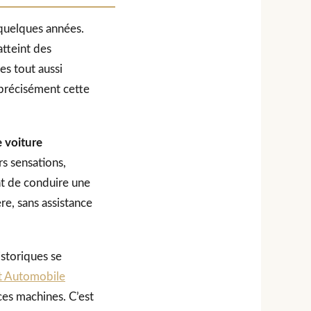
quelques années.
atteint des
es tout aussi
 précisément cette
e voiture
rs sensations,
nt de conduire une
re, sans assistance
istoriques se
rt Automobile
ces machines. C’est