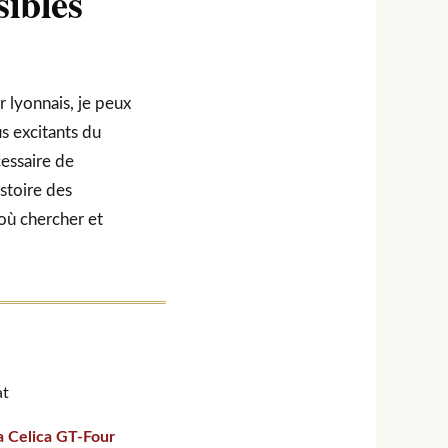
sibles
 lyonnais, je peux
s excitants du
cessaire de
istoire des
 où chercher et
at
a Celica GT-Four