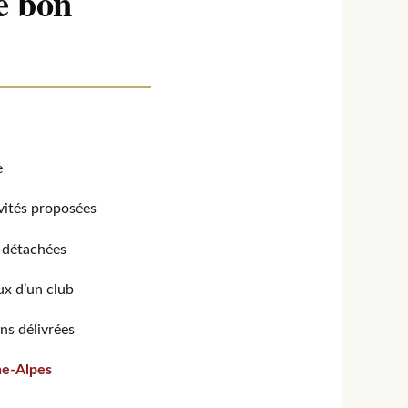
e bon
e
tivités proposées
s détachées
ux d’un club
ns délivrées
ne-Alpes