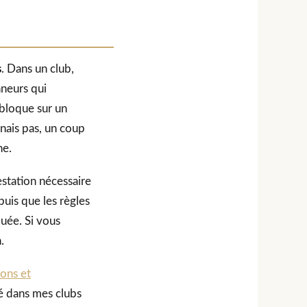
s
. Dans un club,
nneurs qui
bloque sur un
nais pas, un coup
he.
testation nécessaire
puis que les règles
quée. Si vous
.
lons et
ué dans mes clubs