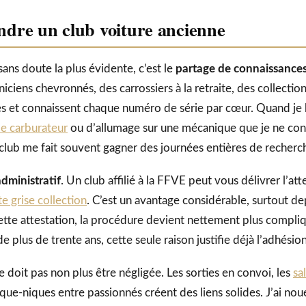
ndre un club voiture ancienne
sans doute la plus évidente, c’est le
partage de connaissance
ciens chevronnés, des carrossiers à la retraite, des collectio
es et connaissent chaque numéro de série par cœur. Quand je 
de carburateur
ou d’allumage sur une mécanique que je ne con
club me fait souvent gagner des journées entières de recherc
administratif
. Un club affilié à la FFVE peut vous délivrer l’at
te grise collection
. C’est un avantage considérable, surtout de
cette attestation, la procédure devient nettement plus compli
 plus de trente ans, cette seule raison justifie déjà l’adhésion
 doit pas non plus être négligée. Les sorties en convoi, les
sa
pique-niques entre passionnés créent des liens solides. J’ai no