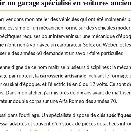
r un garage spécialisé en voitures ancie
arriver dans mon atelier des véhicules qui ont été malmenés p
lème est simple : un mécanicien formé sur des véhicules mode
pécifiques requises pour intervenir sur une mécanique d’épo
ue
n’ont rien à voir avec un carburateur Solex ou Weber, et le
serie des années 60 demandent un savoir-faire particulier.
enne digne de ce nom maîtrise plusieurs disciplines : la mécan
age par rupteur, la
carrosserie artisanale
incluant le formage 
 cuir ou skaï d’époque, et l’électricité en 6 ou 12 volts. Ce son
s. Dans mon atelier, j’ai mis près de dix ans avant de maîtrise
urateur double corps sur une Alfa Romeo des années 70.
ussi dans l’outillage. Un spécialiste dispose de
clés spécifiques
ssai adaptés et souvent d’un stock de pièces détachées intro