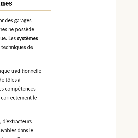
nnes
ar des garages
rnes ne possède
que. Les
systèmes
s techniques de
ique traditionnelle
de tôles à
t des compétences
r correctement le
, d’extracteurs
uvables dans le