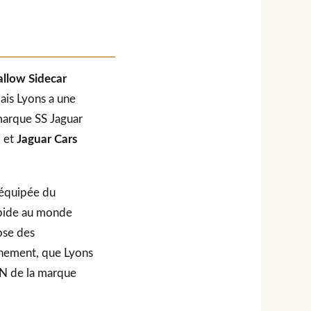
llow Sidecar
Mais Lyons a une
 marque SS Jaguar
, et
Jaguar Cars
 équipée du
rapide au monde
ose des
onnement, que Lyons
ADN de la marque