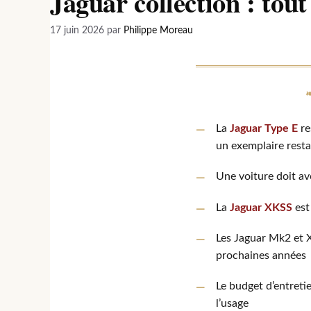
Jaguar collection : tou
17 juin 2026
par
Philippe Moreau
La
Jaguar Type E
re
un exemplaire rest
Une voiture doit av
La
Jaguar XKSS
est
Les Jaguar Mk2 et X
prochaines années
Le budget d’entreti
l’usage