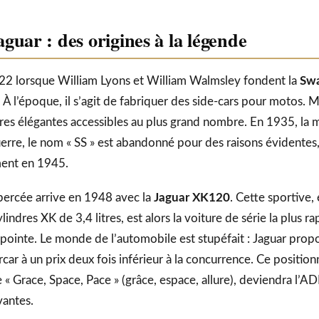
aguar : des origines à la légende
2 lorsque William Lyons et William Walmsley fondent la
Swa
 À l’époque, il s’agit de fabriquer des side-cars pour motos. 
tures élégantes accessibles au plus grand nombre. En 1935, la
guerre, le nom « SS » est abandonné pour des raisons évidentes
ement en 1945.
percée arrive en 1948 avec la
Jaguar XK120
. Cette sportive,
indres XK de 3,4 litres, est alors la voiture de série la plus 
pointe. Le monde de l’automobile est stupéfait : Jaguar prop
ar à un prix deux fois inférieur à la concurrence. Ce positi
e « Grace, Space, Pace » (grâce, espace, allure), deviendra l’
vantes.