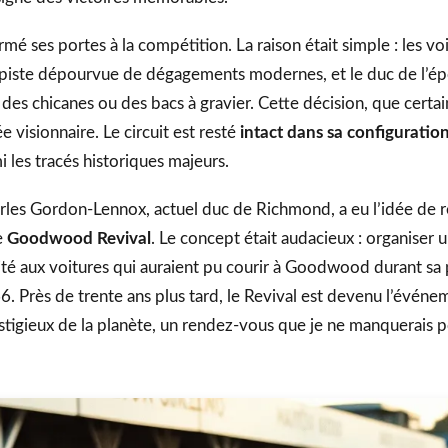
ermé ses portes à la compétition. La raison était simple : les v
 piste dépourvue de dégagements modernes, et le duc de l’ép
 des chicanes ou des bacs à gravier. Cette décision, que certai
e visionnaire. Le circuit est resté
intact dans sa configuration
les tracés historiques majeurs.
rles Gordon-Lennox, actuel duc de Richmond, a eu l’idée de r
e
Goodwood Revival
. Le concept était audacieux : organiser
ité aux voitures qui auraient pu courir à Goodwood durant sa p
6. Près de trente ans plus tard, le Revival est devenu l’événe
stigieux de la planète, un rendez-vous que je ne manquerais p