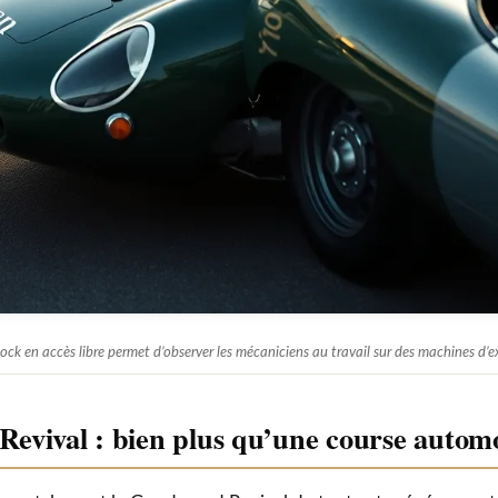
ock en accès libre permet d’observer les mécaniciens au travail sur des machines d’e
Revival : bien plus qu’une course autom