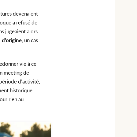
oitures devenaient
oque a refusé de
ns jugeaient alors
 d’origine
, un cas
edonner vie à ce
 un meeting de
ériode d’activité,
ment historique
our rien au