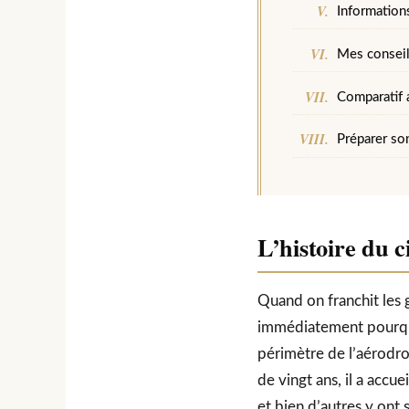
Informations
Mes conseils
Comparatif 
Préparer so
L’histoire du 
Quand on franchit les 
immédiatement pourquoi
périmètre de l’aérod
de vingt ans, il a accu
et bien d’autres y ont