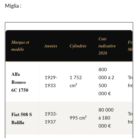
Miglia :
Cote
Marque et
Fréq
Années
Cylindrée
indicative
modèle
Mille
2026
800
Alfa
1929-
1 752
000 à 2
Très
Romeo
1933
cm³
500
fréq
6C 1750
000 €
80 000
Fiat 508 S
1933-
Très
995 cm³
à 180
Balilla
1937
fréq
000 €