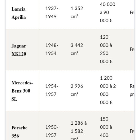
40 000
Lancia
1937-
1 352
à 90
Fréq
Aprilia
1949
cm³
000 €
120
Jaguar
1948-
3 442
000 à
Fréq
XK120
1954
cm³
250
000 €
1 200
Mercedes-
1954-
2 996
000 à 2
Rare
Benz 300
1957
cm³
000
pres
SL
000 €
150
1 286 à
Porsche
1950-
000 à
1 582
Fréq
356
1957
400
cm³