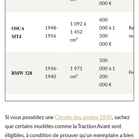
000 €
600
1 092 à
OSCA
1948-
000 à 1
Rare
1 452
MT4
1956
500
rech
cm³
000 €
500
1936-
1 971
000 à 1
BMW 328
Fréq
1940
cm³
200
000 €
Si vous possédez une
Citroën des années 1930
, sachez
que certains modèles comme la Traction Avant sont
éligibles, à condition de prouver qu’un exemplaire a bien