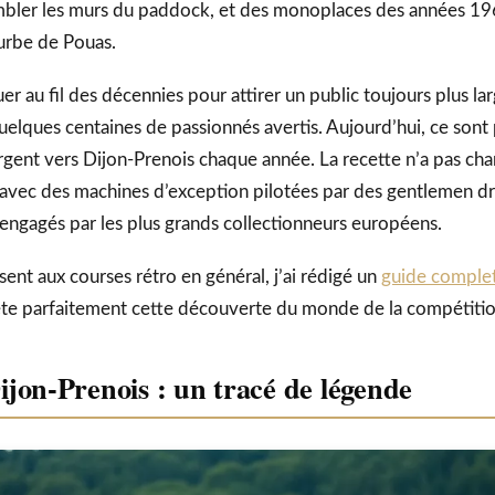
mbler les murs du paddock, et des monoplaces des années 19
urbe de Pouas.
r au fil des décennies pour attirer un public toujours plus la
quelques centaines de passionnés avertis. Aujourd’hui, ce sont
gent vers Dijon-Prenois chaque année. La recette n’a pas ch
avec des machines d’exception pilotées par des gentlemen dr
 engagés par les plus grands collectionneurs européens.
sent aux courses rétro en général, j’ai rédigé un
guide complet 
te parfaitement cette découverte du monde de la compétitio
ijon-Prenois : un tracé de légende