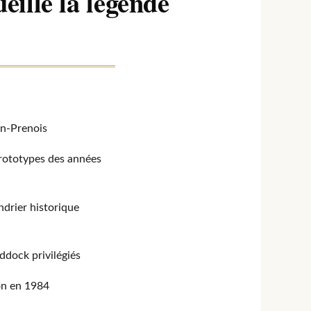
eille la légende
on-Prenois
prototypes des années
ndrier historique
ddock privilégiés
on en 1984