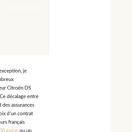
exception, je
ombreux
eur Citroën DS
 Ce décalage entre
d des assurances
oix d’un contrat
urs français
000 euros
ou un