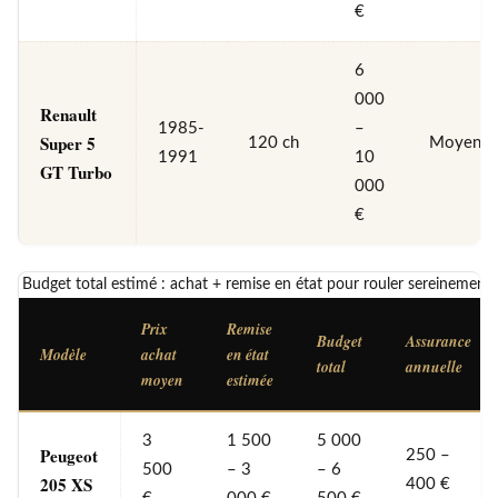
€
6
000
Renault
1985-
–
Super 5
120 ch
Moyen
1991
10
GT Turbo
000
€
Budget total estimé : achat + remise en état pour rouler sereinement
Prix
Remise
Budget
Assurance
Modèle
achat
en état
total
annuelle
moyen
estimée
3
1 500
5 000
Peugeot
250 –
500
– 3
– 6
205 XS
400 €