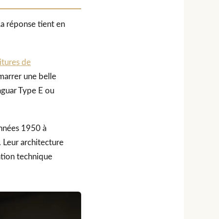
La réponse tient en
itures de
marrer une belle
aguar Type E ou
 années 1950 à
 Leur architecture
ation technique