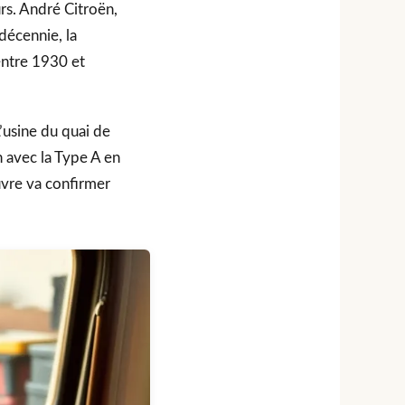
s. André Citroën,
décennie, la
entre 1930 et
usine du quai de
n avec la Type A en
uvre va confirmer