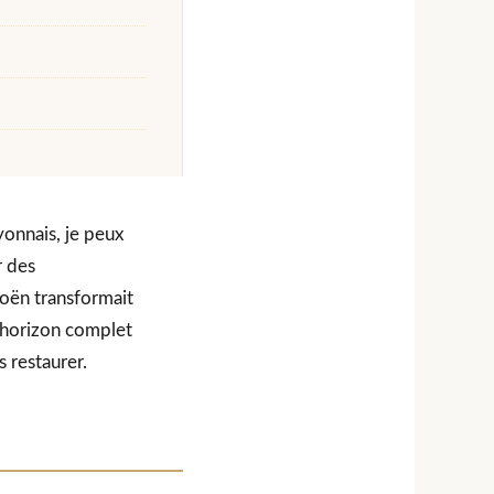
yonnais, je peux
r des
roën transformait
d’horizon complet
s restaurer.