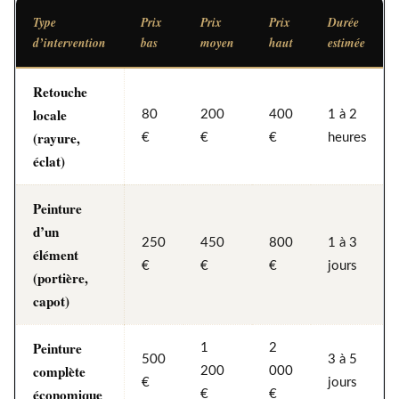
Type
Prix
Prix
Prix
Durée
d’intervention
bas
moyen
haut
estimée
Retouche
locale
80
200
400
1 à 2
(rayure,
€
€
€
heures
éclat)
Peinture
d’un
250
450
800
1 à 3
élément
€
€
€
jours
(portière,
capot)
Peinture
1
2
500
3 à 5
complète
200
000
€
jours
économique
€
€