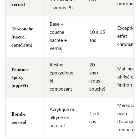
vernis)
profonde
+ vernis PU
Base +
Tri-couche
Exceptionn
couche
10 à 15
(nacré,
effet
nacrée +
ans
caméléon)
chromatiq
vernis
Résine
20
Peinture
Mat, non
époxydique
ans+
époxy
utilisé en
bi-
(sous-
(apprêt)
finition
composant
couche)
Médiocre,
Acrylique ou
Bombe
1 à 3
peau
alkyde en
aérosol
ans
d’orange
aérosol
fréquente