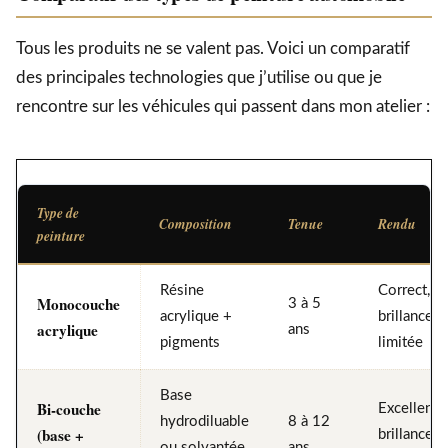
Tous les produits ne se valent pas. Voici un comparatif
des principales technologies que j’utilise ou que je
rencontre sur les véhicules qui passent dans mon atelier :
Type de
Composition
Tenue
Rendu
peinture
Résine
Correct,
Monocouche
3 à 5
acrylique +
brillance
acrylique
ans
pigments
limitée
Base
Bi-couche
Excellent,
hydrodiluable
8 à 12
(base +
brillance
ou solvantée
ans