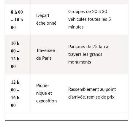
8 h 00
Groupes de 20 à 30
Départ
– 10 h
véhicules toutes les 5
échelonné
00
minutes
10 h
Parcours de 25 km à
00 –
Traversée
travers les grands
12 h
de Paris
monuments
00
12 h
Pique-
00 –
Rassemblement au point
nique et
16 h
d’arrivée, remise de prix
exposition
00