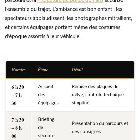
parcours et la
Préfecture de police de Paris
sécurise
l’ensemble du trajet. L’ambiance est bon enfant : les
spectateurs applaudissent, les photographes mitraillent,
et certains équipages portent même des costumes
d’époque assortis à leur véhicule.
Horaire
Étape
Détail
6 h 30
Accueil
Remise des plaques de
– 7 h
des
rallye, contrôle technique
30
équipages
simplifié
7 h 30
Briefing
Présentation du parcours et
– 8 h
de
des consignes
00
sécurité