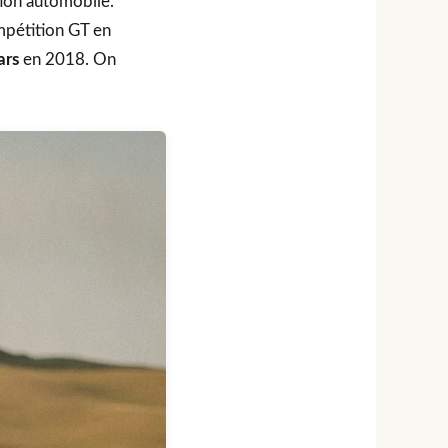
tion automobile.
ompétition GT en
ars
en 2018. On