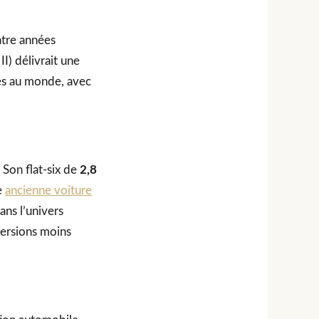
atre années
II) délivrait une
ées au monde, avec
 Son flat-six de
2,8
e
ancienne voiture
ans l’univers
versions moins