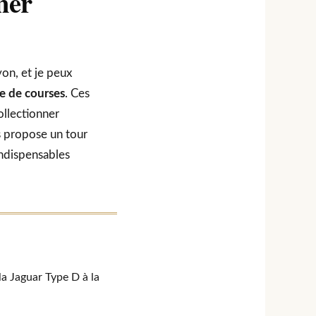
ner
yon, et je peux
e de courses
. Ces
collectionner
s propose un tour
indispensables
la Jaguar Type D à la