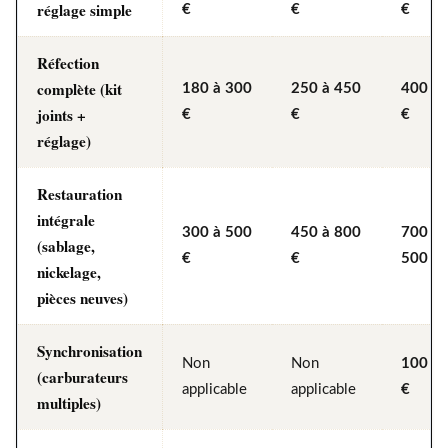
réglage simple
€
€
€
Réfection
complète (kit
180 à 300
250 à 450
400 à 
joints +
€
€
€
réglage)
Restauration
intégrale
300 à 500
450 à 800
700 à 
(sablage,
€
€
500 €
nickelage,
pièces neuves)
Synchronisation
Non
Non
100 à 
(carburateurs
applicable
applicable
€
multiples)