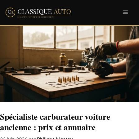
Aller
Men
au
contenu
Spécialiste carburateur voiture
ancienne : prix et annuaire