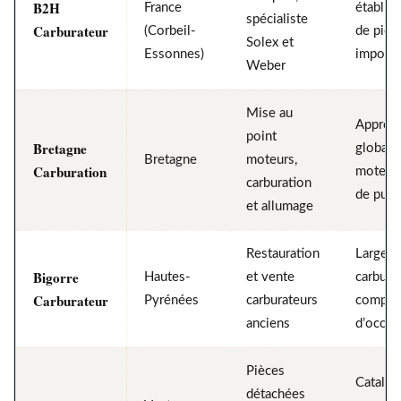
B2H
France
établie,
spécialiste
Carburateur
(Corbeil-
de pièc
Solex et
Essonnes)
importa
Weber
Mise au
Approc
point
Bretagne
globale
Bretagne
moteurs,
Carburation
moteur,
carburation
de puis
et allumage
Restauration
Large s
Bigorre
Hautes-
et vente
carbura
Carburateur
Pyrénées
carburateurs
comple
anciens
d’occas
Pièces
Catalog
détachées