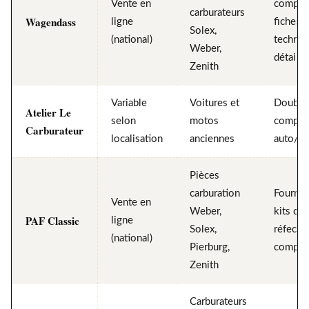
Vente en
complet
carburateurs
Wagendass
ligne
fiches
Solex,
(national)
techniq
Weber,
détaillé
Zenith
Variable
Voitures et
Double
Atelier Le
selon
motos
compét
Carburateur
localisation
anciennes
auto/m
Pièces
carburation
Fournis
Vente en
Weber,
kits de
PAF Classic
ligne
Solex,
réfecti
(national)
Pierburg,
comple
Zenith
Carburateurs