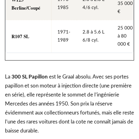
35 000
Berline/Coupé
1985
4/6 cyl.
€
25 000
1971-
2.8 à 5.6 L
R107 SL
à 80
1989
6/8 cyl.
000 €
La
300 SL Papillon
est le Graal absolu. Avec ses portes
papillon et son moteur à injection directe (une première
en série), elle représente le sommet de l’ingénierie
Mercedes des années 1950. Son prix la réserve
évidemment aux collectionneurs fortunés, mais elle reste
l’une des rares voitures dont la cote ne connaît jamais de
baisse durable.