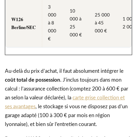
3
10
000
25 000
W126
000 à
1 000 
à 8
à 45
Berline/SEC
25
2 000 
000
000 €
000 €
€
Au-delà du prix d’achat, il faut absolument intégrer le
coût total de possession
. J’inclus toujours dans mon
calcul : l’assurance collection (comptez 200 à 600 € par
an selon la valeur déclarée), la
carte grise collection et
ses avantages
, le stockage si vous ne disposez pas d’un
garage adapté (100 à 300 € par mois en région
lyonnaise), et bien sûr l’entretien courant.