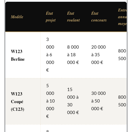
Entreti
État
État
État
Modèle
annuel
projet
roulant
concours
moyen
3
000
8 000
20 000
W123
800 à 
à 6
à 18
à 35
Berline
500 €
000
000 €
000 €
€
5
15
W123
000
30 000
000 à
800 à 
Coupé
à 10
à 50
30
500 €
(C123)
000
000 €
000 €
€