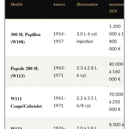
Modèle
Années
Motorisation
moyenne
2026
1 200
300 SL Papillon
1954-
3.0 L 6 cyl.
000 à 1
(W198)
1957
injection
800
000 €
80 000
Pagode 280 SL
1963-
2.3 à 2.8 L
à 160
(W113)
1971
6 cyl.
000 €
70 000
W111
1961-
2.2 à 3.5 L
à 250
Coupé/Cabriolet
1971
6/8 cyl.
000 €
8 000 à
W123
1976-
2.0 à 2.8 L