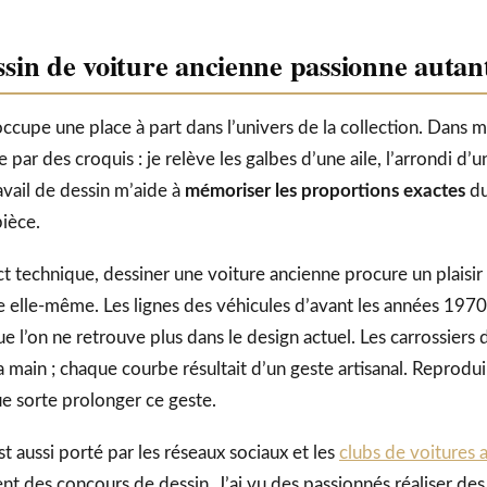
ssin de voiture ancienne passionne autan
ccupe une place à part dans l’univers de la collection. Dans m
ar des croquis : je relève les galbes d’une aile, l’arrondi d’u
avail de dessin m’aide à
mémoriser les proportions exactes
du
ièce.
ct technique, dessiner une voiture ancienne procure un plaisi
te elle-même. Les lignes des véhicules d’avant les années 19
e l’on ne retrouve plus dans le design actuel. Les carrossiers
la main ; chaque courbe résultait d’un geste artisanal. Reprodu
ue sorte prolonger ce geste.
t aussi porté par les réseaux sociaux et les
clubs de voitures 
nt des concours de dessin. J’ai vu des passionnés réaliser de