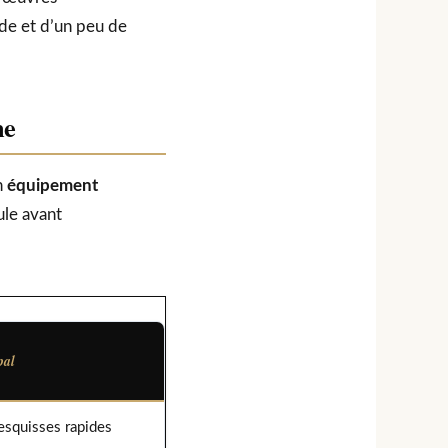
de et d’un peu de
ne
n
équipement
ule avant
pal
esquisses rapides