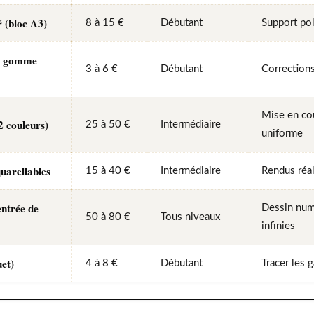
² (bloc A3)
8 à 15 €
Débutant
Support po
+ gomme
3 à 6 €
Débutant
Corrections
Mise en cou
2 couleurs)
25 à 50 €
Intermédiaire
uniforme
uarellables
15 à 40 €
Intermédiaire
Rendus réal
entrée de
Dessin num
50 à 80 €
Tous niveaux
infinies
et)
4 à 8 €
Débutant
Tracer les 