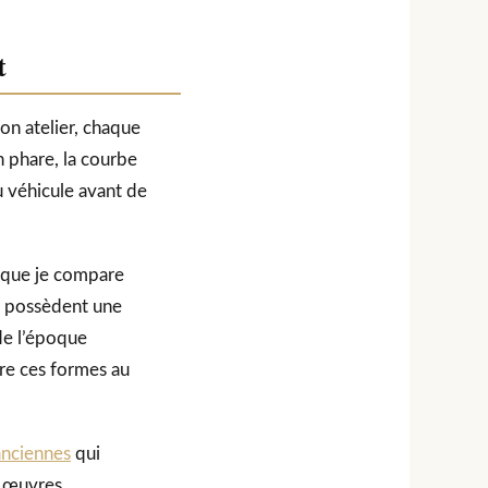
t
on atelier, chaque
n phare, la courbe
 véhicule avant de
r que je compare
70 possèdent une
 de l’époque
ire ces formes au
anciennes
qui
s œuvres