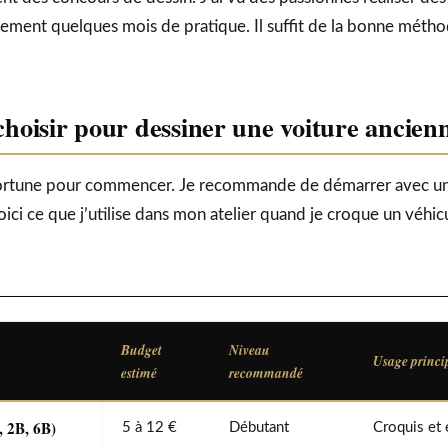
ement quelques mois de pratique. Il suffit de la bonne métho
choisir pour dessiner une voiture ancien
e fortune pour commencer. Je recommande de démarrer avec u
Voici ce que j’utilise dans mon atelier quand je croque un véhic
Budget
Niveau
Usage princi
estimé
recommandé
, 2B, 6B)
5 à 12 €
Débutant
Croquis et 