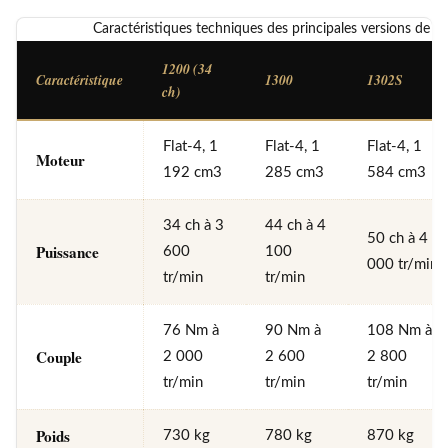
Caractéristiques techniques des principales versions de la
1200 (34
Caractéristique
1300
1302S
ch)
Flat-4, 1
Flat-4, 1
Flat-4, 1
Moteur
192 cm3
285 cm3
584 cm3
34 ch à 3
44 ch à 4
50 ch à 4
Puissance
600
100
000 tr/min
tr/min
tr/min
76 Nm à
90 Nm à
108 Nm à
Couple
2 000
2 600
2 800
tr/min
tr/min
tr/min
Poids
730 kg
780 kg
870 kg