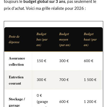
toujours le
budget global sur 3 ans
, pas seulement le
prix d’achat. Voici ma grille réaliste pour 2026 :
Budget
Budget
Budget
Poste de
bas (par
moyen
haut (par
dépense
an)
(par an)
an)
Assurance
150 €
300 €
600 €
collection
Entretien
300 €
700 €
1 500 €
courant
0 €
Stockage /
(garage
600 €
1 200 €
garage