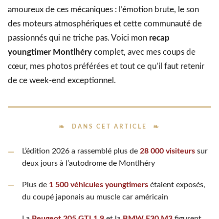
amoureux de ces mécaniques : l’émotion brute, le son
des moteurs atmosphériques et cette communauté de
passionnés qui ne triche pas. Voici mon
recap
youngtimer Montlhéry
complet, avec mes coups de
cœur, mes photos préférées et tout ce qu’il faut retenir
de ce week-end exceptionnel.
DANS CET ARTICLE
L’édition 2026 a rassemblé plus de
28 000 visiteurs
sur
deux jours à l’autodrome de Montlhéry
Plus de
1 500 véhicules youngtimers
étaient exposés,
du coupé japonais au muscle car américain
La
Peugeot 205 GTI 1.9
et la
BMW E30 M3
figurent