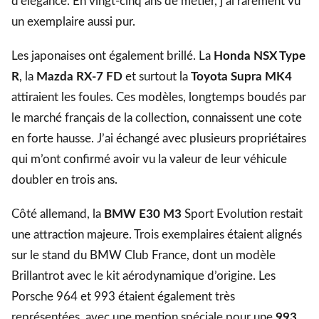
d’élégance. En vingt-cinq ans de métier, j’ai rarement vu
un exemplaire aussi pur.
Les japonaises ont également brillé. La
Honda NSX Type
R
, la
Mazda RX-7 FD
et surtout la
Toyota Supra MK4
attiraient les foules. Ces modèles, longtemps boudés par
le marché français de la collection, connaissent une cote
en forte hausse. J’ai échangé avec plusieurs propriétaires
qui m’ont confirmé avoir vu la valeur de leur véhicule
doubler en trois ans.
Côté allemand, la
BMW E30 M3
Sport Evolution restait
une attraction majeure. Trois exemplaires étaient alignés
sur le stand du BMW Club France, dont un modèle
Brillantrot avec le kit aérodynamique d’origine. Les
Porsche 964 et 993 étaient également très
représentées, avec une mention spéciale pour une
993