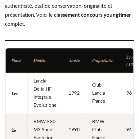
authenticité, état de conservation, originalité et
présentation. Voici le
classement concours youngtimer
complet.
Score
Place
Modèle
Année
Propriétaire
/ 100
Lancia
Club
Delta HF
1er
1992
Lancia
96
Integrale
France
Evoluzione
BMW E30
BMW
2e
M3 Sport
1990
Club
94
Evolution
France