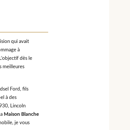
ision qui avait
 hommage à
’objectif dès le
es meilleures
Edsel Ford, fils
el à des
930, Lincoln
la
Maison Blanche
obile, je vous