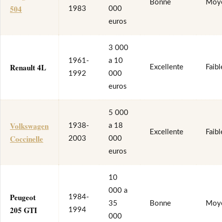
Bonne
Moy
504
1983
000
euros
3 000
1961-
a 10
Renault 4L
Excellente
Faibl
1992
000
euros
5 000
Volkswagen
1938-
a 18
Excellente
Faibl
Coccinelle
2003
000
euros
10
000 a
Peugeot
1984-
35
Bonne
Moy
205 GTI
1994
000