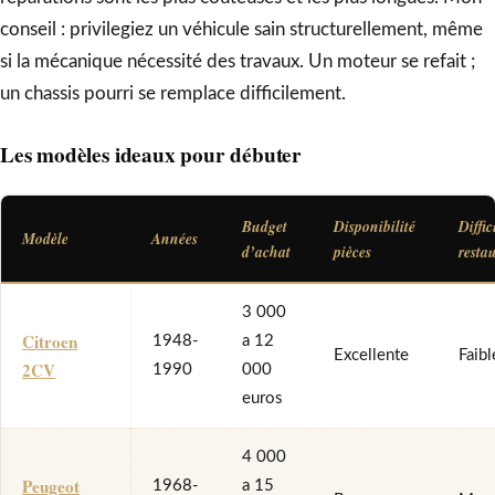
conseil : privilegiez un véhicule sain structurellement, même
si la mécanique nécessité des travaux. Un moteur se refait ;
un chassis pourri se remplace difficilement.
Les modèles ideaux pour débuter
Budget
Disponibilité
Diffic
Modèle
Années
d’achat
pièces
resta
3 000
Citroen
1948-
a 12
Excellente
Faibl
2CV
1990
000
euros
4 000
Peugeot
1968-
a 15